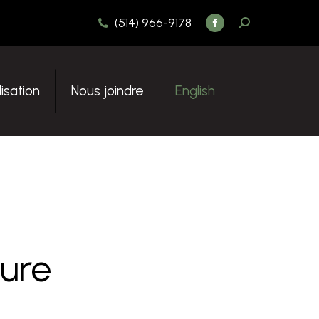
RECHERCHE
(514) 966-9178
lisation
Nous joindre
English
La
:
page
Facebook
s'ouvre
isation
Nous joindre
English
dans
une
nouvelle
fenêtre
ure