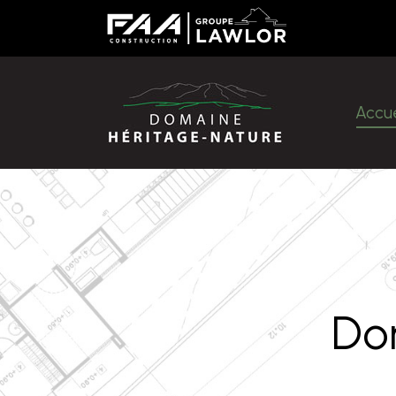
Accu
Accue
Do