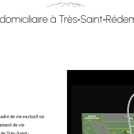
 domiciliaire à Très‑Saint‑Réd
dre de vie exclusif où
nement de vie
 de Très-Saint-