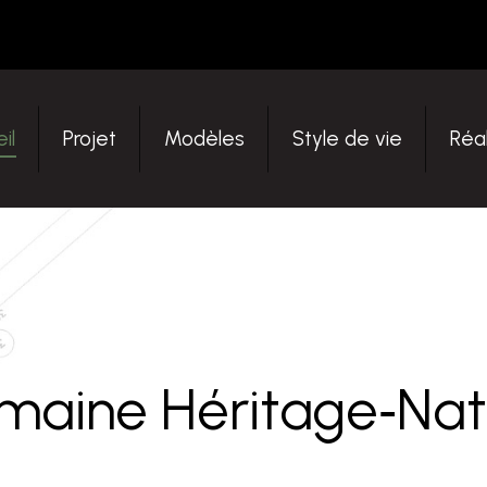
eil
Projet
Modèles
Style de vie
Réa
il
Projet
Modèles
Style de vie
Réal
maine Héritage‑Nat