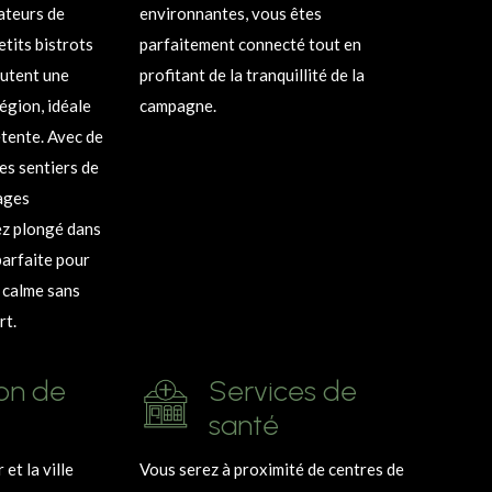
ateurs de
environnantes, vous êtes
etits bistrots
parfaitement connecté tout en
outent une
profitant de la tranquillité de la
région, idéale
campagne.
tente. Avec de
es sentiers de
ages
ez plongé dans
parfaite pour
 calme sans
rt.
on de
Services de
santé
et la ville
Vous serez à proximité de centres de